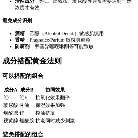
活性成分
：维C、烟酰胺、玻尿酸等通常需要达到一定
浓度才有效
避免成分识别
酒精
：乙醇（Alcohol Denat.）敏感肌慎用
香精
：Fragrance/Parfum 敏感肌避免
防腐剂
：甲基异噻唑啉酮等可能致敏
成分搭配黄金法则
可以搭配的组合
成分A
成分B
协同效果
维C
维E
抗氧化效果翻倍
玻尿酸
甘油
保湿效果加强
烟酰胺
锌
控油抗痘
视黄醇
烟酰胺
抗老同时减少刺激
避免搭配的组合