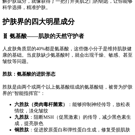
解护肤成分，就像获得了一把打开美肌之门的钥匙，让你能够
科学选择，精准护肤。
护肤界的四大明星成分
🧬 氨基酸——肌肤的天然守护者
人皮肤角质层的40%都是氨基酸，这些微小分子是维持肌肤健
康的基础。当皮肤缺少氨基酸时，就会出现干燥、敏感、甚至
皱纹等问题。
胜肽：氨基酸的进阶形态
胜肽是由两个或两个以上氨基酸组成的氨基酸链，被誉为护肤
界的"智能指挥官"：
六胜肽（类肉毒杆菌素）
：能够抑制神经传导，放松表
情纹，淡化皱纹
九胜肽
：阻断MSH（促黑激素）的传导，减少黑色素生
成，提亮肤色
铜胜肽
：促进胶原蛋白和弹性蛋白生成，修复受损肌肤