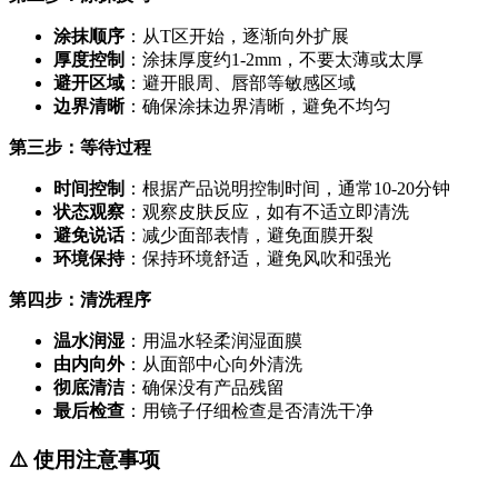
涂抹顺序
：从T区开始，逐渐向外扩展
厚度控制
：涂抹厚度约1-2mm，不要太薄或太厚
避开区域
：避开眼周、唇部等敏感区域
边界清晰
：确保涂抹边界清晰，避免不均匀
第三步：等待过程
时间控制
：根据产品说明控制时间，通常10-20分钟
状态观察
：观察皮肤反应，如有不适立即清洗
避免说话
：减少面部表情，避免面膜开裂
环境保持
：保持环境舒适，避免风吹和强光
第四步：清洗程序
温水润湿
：用温水轻柔润湿面膜
由内向外
：从面部中心向外清洗
彻底清洁
：确保没有产品残留
最后检查
：用镜子仔细检查是否清洗干净
⚠️ 使用注意事项