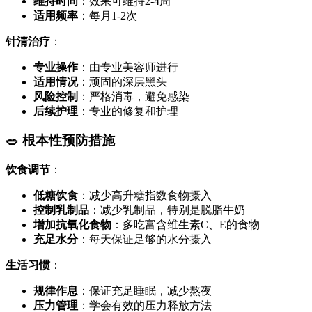
维持时间
：效果可维持2-4周
适用频率
：每月1-2次
针清治疗
：
专业操作
：由专业美容师进行
适用情况
：顽固的深层黑头
风险控制
：严格消毒，避免感染
后续护理
：专业的修复和护理
🥗 根本性预防措施
饮食调节
：
低糖饮食
：减少高升糖指数食物摄入
控制乳制品
：减少乳制品，特别是脱脂牛奶
增加抗氧化食物
：多吃富含维生素C、E的食物
充足水分
：每天保证足够的水分摄入
生活习惯
：
规律作息
：保证充足睡眠，减少熬夜
压力管理
：学会有效的压力释放方法