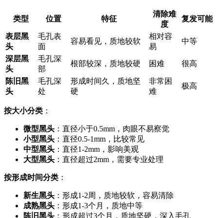
清除难
类型
位置
特征
复发可能
度
表层黑
毛孔表
相对容
容易看见，质地较软
中等
头
面
易
深层黑
毛孔深
根部较深，质地较硬
困难
很高
头
部
陈旧黑
毛孔深
形成时间久，质地坚
非常困
极高
头
处
硬
难
按大小分类
：
微型黑头
：直径小于0.5mm，肉眼不易察觉
小型黑头
：直径0.5-1mm，比较常见
中型黑头
：直径1-2mm，影响美观
大型黑头
：直径超过2mm，需要专业处理
按形成时间分类
：
新生黑头
：形成1-2周，质地较软，容易清除
成熟黑头
：形成1-3个月，质地中等
陈旧黑头
：形成超过3个月，质地坚硬，深入毛孔