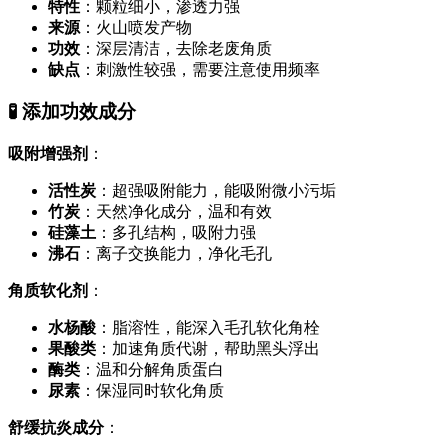
特性
：颗粒细小，渗透力强
来源
：火山喷发产物
功效
：深层清洁，去除老废角质
缺点
：刺激性较强，需要注意使用频率
🧪 添加功效成分
吸附增强剂
：
活性炭
：超强吸附能力，能吸附微小污垢
竹炭
：天然净化成分，温和有效
硅藻土
：多孔结构，吸附力强
沸石
：离子交换能力，净化毛孔
角质软化剂
：
水杨酸
：脂溶性，能深入毛孔软化角栓
果酸类
：加速角质代谢，帮助黑头浮出
酶类
：温和分解角质蛋白
尿素
：保湿同时软化角质
舒缓抗炎成分
：