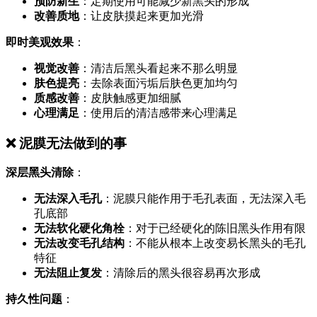
预防新生
：定期使用可能减少新黑头的形成
改善质地
：让皮肤摸起来更加光滑
即时美观效果
：
视觉改善
：清洁后黑头看起来不那么明显
肤色提亮
：去除表面污垢后肤色更加均匀
质感改善
：皮肤触感更加细腻
心理满足
：使用后的清洁感带来心理满足
❌ 泥膜无法做到的事
深层黑头清除
：
无法深入毛孔
：泥膜只能作用于毛孔表面，无法深入毛
孔底部
无法软化硬化角栓
：对于已经硬化的陈旧黑头作用有限
无法改变毛孔结构
：不能从根本上改变易长黑头的毛孔
特征
无法阻止复发
：清除后的黑头很容易再次形成
持久性问题
：