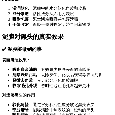
湿润软化
：泥膜中的水分软化角质和皮脂
成分渗透
：活性成分深入毛孔表层
吸附包裹
：泥土颗粒吸附并包裹污垢
干燥收缩
：面膜干燥时收缩，带走附着物质
泥膜对黑头的真实效果
✅ 泥膜能做到的事
表面清洁效果
：
吸附多余油脂
：有效减少皮肤表面的油腻感
清除表层污垢
：去除灰尘、化妆品残留等表面污垢
轻微去角质
：带走部分老化角质细胞
收缩毛孔外观
：暂时性地让毛孔看起来更小
对浅层黑头的作用
：
软化角栓
：通过水分和活性成分软化黑头表层
部分清除
：能够清除非常表浅的、松动的黑头