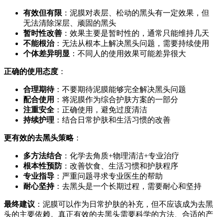
有效但有限
：泥膜对表层、松动的黑头有一定效果，但
无法清除深层、顽固的黑头
暂时性改善
：效果主要是暂时性的，通常只能维持几天
不能根治
：无法从根本上解决黑头问题，需要持续使用
个体差异明显
：不同人的使用效果可能差异很大
正确的使用态度
：
合理期待
：不要期待泥膜能够完全解决黑头问题
配合使用
：将泥膜作为综合护肤方案的一部分
注重安全
：正确使用，避免过度清洁
持续护理
：结合日常护肤和生活习惯的改善
更有效的去黑头策略
：
多方法结合
：化学去角质+物理清洁+专业治疗
根本性预防
：改善饮食、生活习惯和护肤程序
专业指导
：严重问题寻求专业医生的帮助
耐心坚持
：去黑头是一个长期过程，需要耐心和坚持
最终建议
：泥膜可以作为日常护肤的补充，但不应该成为去黑
头的主要依赖。真正有效的去黑头需要科学的方法、合适的产