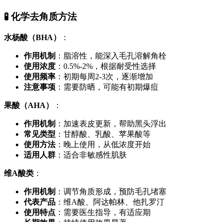
🧪 化学去角质方法
水杨酸（BHA）
：
作用机制
：脂溶性，能深入毛孔溶解角栓
使用浓度
：0.5%-2%，根据耐受性选择
使用频率
：初期每周2-3次，逐渐增加
注意事项
：需要防晒，可能有初期爆痘
果酸（AHA）
：
作用机制
：加速表皮更新，帮助黑头浮出
常见类型
：甘醇酸、乳酸、苹果酸等
使用方法
：晚上使用，从低浓度开始
适用人群
：适合非敏感性肌肤
维A酸类
：
作用机制
：调节角质形成，预防毛孔堵塞
代表产品
：维A酸、阿达帕林、他扎罗汀
使用特点
：需要医生指导，有适应期