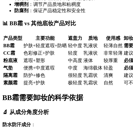
增稠剂
：调节产品质地和粘稠度
防腐剂
：保证产品稳定性和安全性
📊 BB霜 vs 其他底妆产品对比
产品类型
主要功能
遮盖力
质地
使用感
卸
BB霜
护肤+轻度遮瑕+防晒
轻中度
乳液状
轻薄自然
需
CC霜
色彩修正+护肤
轻度
乳液状
非常轻薄
建
粉底液
遮瑕+塑形
中高度
液体
较厚重
必
气垫
便携+中度遮瑕
中度
海绵载体
轻盈
必
隔离霜
防护+修色
很轻度
乳霜状
清爽
建
素颜霜
提亮+护肤
极轻度
乳霜状
自然
可
BB霜需要卸妆的科学依据
🔬 从成分角度分析
防水防汗成分
：