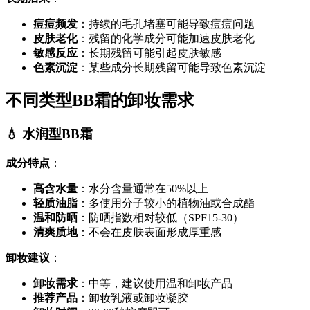
痘痘频发
：持续的毛孔堵塞可能导致痘痘问题
皮肤老化
：残留的化学成分可能加速皮肤老化
敏感反应
：长期残留可能引起皮肤敏感
色素沉淀
：某些成分长期残留可能导致色素沉淀
不同类型BB霜的卸妆需求
💧 水润型BB霜
成分特点
：
高含水量
：水分含量通常在50%以上
轻质油脂
：多使用分子较小的植物油或合成酯
温和防晒
：防晒指数相对较低（SPF15-30）
清爽质地
：不会在皮肤表面形成厚重感
卸妆建议
：
卸妆需求
：中等，建议使用温和卸妆产品
推荐产品
：卸妆乳液或卸妆凝胶