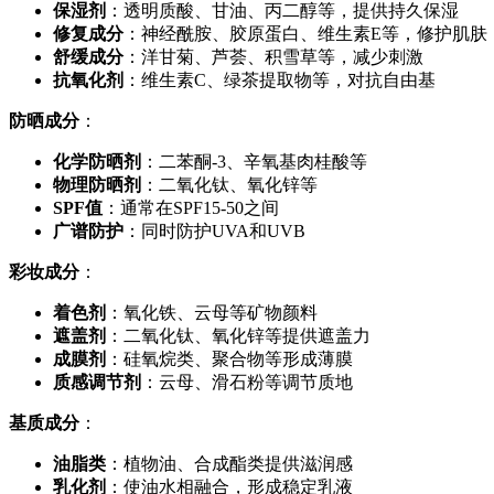
保湿剂
：透明质酸、甘油、丙二醇等，提供持久保湿
修复成分
：神经酰胺、胶原蛋白、维生素E等，修护肌肤
舒缓成分
：洋甘菊、芦荟、积雪草等，减少刺激
抗氧化剂
：维生素C、绿茶提取物等，对抗自由基
防晒成分
：
化学防晒剂
：二苯酮-3、辛氧基肉桂酸等
物理防晒剂
：二氧化钛、氧化锌等
SPF值
：通常在SPF15-50之间
广谱防护
：同时防护UVA和UVB
彩妆成分
：
着色剂
：氧化铁、云母等矿物颜料
遮盖剂
：二氧化钛、氧化锌等提供遮盖力
成膜剂
：硅氧烷类、聚合物等形成薄膜
质感调节剂
：云母、滑石粉等调节质地
基质成分
：
油脂类
：植物油、合成酯类提供滋润感
乳化剂
：使油水相融合，形成稳定乳液