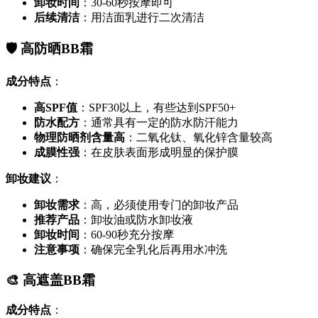
卸妆时间
：30-60秒按摩即可
后续清洁
：用洁面乳进行二次清洁
🛡️ 高防晒BB霜
成分特点
：
高SPF值
：SPF30以上，有些达到SPF50+
防水配方
：通常具有一定的防水防汗能力
物理防晒剂含量高
：二氧化钛、氧化锌含量较高
成膜性强
：在皮肤表面形成明显的保护膜
卸妆建议
：
卸妆需求
：高，必须使用专门的卸妆产品
推荐产品
：卸妆油或防水卸妆液
卸妆时间
：60-90秒充分按摩
注意事项
：确保完全乳化后再用水冲洗
🎨 高遮盖BB霜
成分特点
：