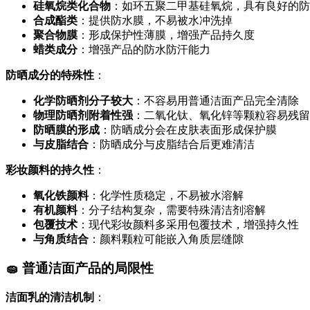
硅氧烷类化合物
：如环五聚二甲基硅氧烷，具有良好的防
合成酯类
：提供防水膜，不易被水冲洗掉
聚合物膜
：形成保护性薄膜，增强产品持久度
蜡类成分
：增强产品的防水防汗能力
防晒成分的特殊性
：
化学防晒剂分子较大
：不容易用普通洁面产品完全清除
物理防晒剂附着性强
：二氧化钛、氧化锌等颗粒容易残留
防晒膜的形成
：防晒成分会在皮肤表面形成保护膜
与皮脂结合
：防晒成分与皮脂结合后更难清洁
彩妆颜料的持久性
：
氧化铁颜料
：化学性质稳定，不易被水溶解
有机颜料
：分子结构复杂，需要特殊清洁剂溶解
包覆技术
：现代彩妆颜料多采用包覆技术，增强持久性
与角质结合
：颜料颗粒可能嵌入角质层缝隙
🧽 普通洁面产品的局限性
洁面乳的清洁机制
：