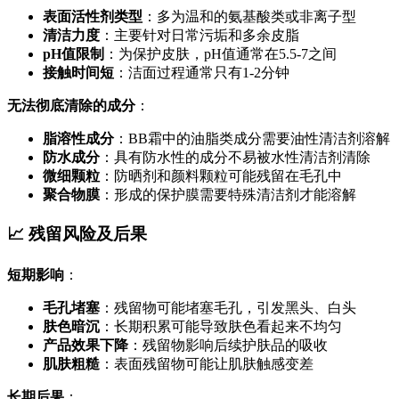
表面活性剂类型
：多为温和的氨基酸类或非离子型
清洁力度
：主要针对日常污垢和多余皮脂
pH值限制
：为保护皮肤，pH值通常在5.5-7之间
接触时间短
：洁面过程通常只有1-2分钟
无法彻底清除的成分
：
脂溶性成分
：BB霜中的油脂类成分需要油性清洁剂溶解
防水成分
：具有防水性的成分不易被水性清洁剂清除
微细颗粒
：防晒剂和颜料颗粒可能残留在毛孔中
聚合物膜
：形成的保护膜需要特殊清洁剂才能溶解
📈 残留风险及后果
短期影响
：
毛孔堵塞
：残留物可能堵塞毛孔，引发黑头、白头
肤色暗沉
：长期积累可能导致肤色看起来不均匀
产品效果下降
：残留物影响后续护肤品的吸收
肌肤粗糙
：表面残留物可能让肌肤触感变差
长期后果
：