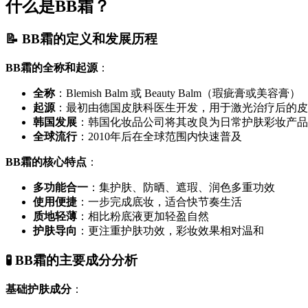
什么是BB霜？
📝 BB霜的定义和发展历程
BB霜的全称和起源
：
全称
：Blemish Balm 或 Beauty Balm（瑕疵膏或美容膏）
起源
：最初由德国皮肤科医生开发，用于激光治疗后的皮
韩国发展
：韩国化妆品公司将其改良为日常护肤彩妆产品
全球流行
：2010年后在全球范围内快速普及
BB霜的核心特点
：
多功能合一
：集护肤、防晒、遮瑕、润色多重功效
使用便捷
：一步完成底妆，适合快节奏生活
质地轻薄
：相比粉底液更加轻盈自然
护肤导向
：更注重护肤功效，彩妆效果相对温和
🧪 BB霜的主要成分分析
基础护肤成分
：