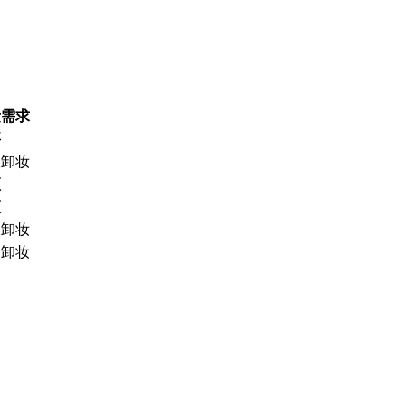
妆需求
要
议卸妆
须
须
议卸妆
不卸妆