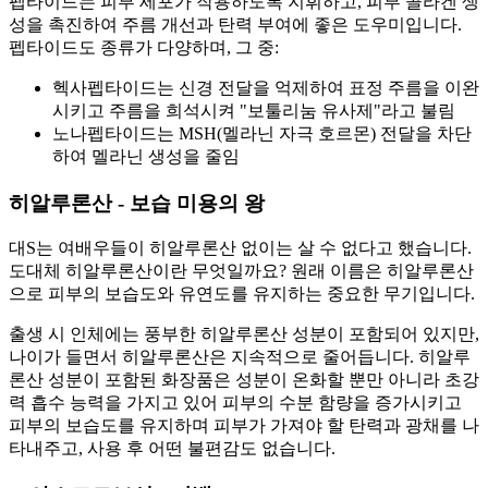
펩타이드는 피부 세포가 작용하도록 지휘하고, 피부 콜라겐 생
성을 촉진하여 주름 개선과 탄력 부여에 좋은 도우미입니다.
펩타이드도 종류가 다양하며, 그 중:
헥사펩타이드는 신경 전달을 억제하여 표정 주름을 이완
시키고 주름을 희석시켜 "보툴리눔 유사제"라고 불림
노나펩타이드는 MSH(멜라닌 자극 호르몬) 전달을 차단
하여 멜라닌 생성을 줄임
히알루론산 - 보습 미용의 왕
대S는 여배우들이 히알루론산 없이는 살 수 없다고 했습니다.
도대체 히알루론산이란 무엇일까요? 원래 이름은 히알루론산
으로 피부의 보습도와 유연도를 유지하는 중요한 무기입니다.
출생 시 인체에는 풍부한 히알루론산 성분이 포함되어 있지만,
나이가 들면서 히알루론산은 지속적으로 줄어듭니다. 히알루
론산 성분이 포함된 화장품은 성분이 온화할 뿐만 아니라 초강
력 흡수 능력을 가지고 있어 피부의 수분 함량을 증가시키고
피부의 보습도를 유지하며 피부가 가져야 할 탄력과 광채를 나
타내주고, 사용 후 어떤 불편감도 없습니다.